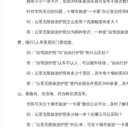
拥有小小一张卡片，全国
3000
多家景区就可全年不限次数
针对市民关注的问题，十堰市旅游“一卡通”办公室总经理
问：云景无限旅游护照怎么使用？优惠幅度有多大？
答：云景无限旅游护照分为两种形式：一种是“自驾游旅游
费，随行
5
人享受景区门票优惠。
问：“自驾游护照”与“自由行护照”有什么区别？
答：“自驾游护照”认车不认人，可以随车转借，“自由行
问：云景无限旅游护照有多少个景区，其中有十堰的景区
答：”云景无限旅游护照”签约全国合作景区
3000
多家，其
山、紫薇岛、沧浪海、武当峡谷漂流等。
市民可关注十堰市旅游“一卡通”微信公众平台，及时了解
问：云景无限旅游护照多少钱一本？在哪儿可以买到？
答：”云景无限旅游护照”
99
元
/
本，可在十堰市旅游“一卡